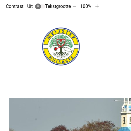
Tekst
Tekst
Contrast
Tekstgrootte
100%
Uit
verkleinen
vergroten
met
met
10%
10%
Hoofdmenu