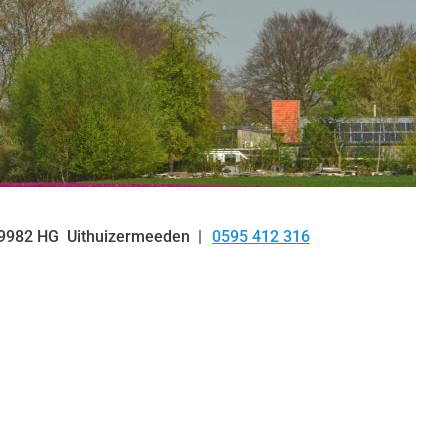
9982 HG
Uithuizermeeden
0595 412 316
Tel: