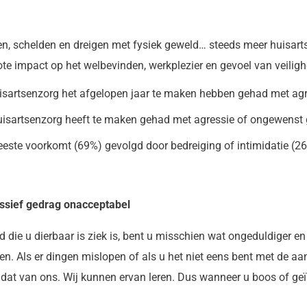
en, schelden en dreigen met fysiek geweld… steeds meer huisart
rote impact op het welbevinden, werkplezier en gevoel van veiligh
sartsenzorg het afgelopen jaar te maken hebben gehad met ag
isartsenzorg heeft te maken gehad met agressie of ongewenst g
eeste voorkomt (69%) gevolgd door bedreiging of intimidatie (2
essief gedrag onacceptabel
die u dierbaar is ziek is, bent u misschien wat ongeduldiger en 
en. Als er dingen mislopen of als u het niet eens bent met de 
 dat van ons. Wij kunnen ervan leren. Dus wanneer u boos of geïr