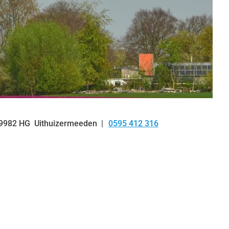
9982 HG
Uithuizermeeden
0595 412 316
Tel: