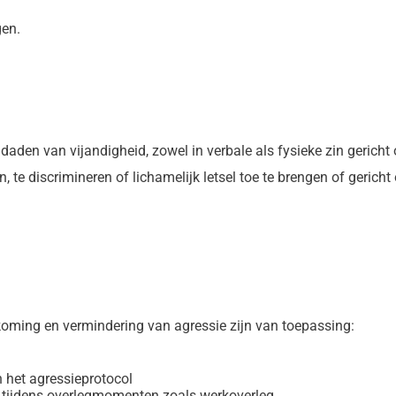
gen.
 daden van vijandigheid, zowel in verbale als fysieke zin gerich
en, te discrimineren of lichamelijk letsel toe te brengen of geric
koming en vermindering van agressie zijn van toepassing:
 het agressieprotocol
tijdens overlegmomenten zoals werkoverleg.