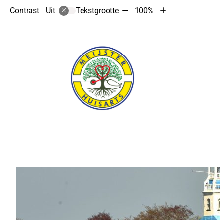
Tekst
Tekst
Contrast
Tekstgrootte
100%
Uit
verkleinen
vergroten
met
met
10%
10%
Hoofdmenu