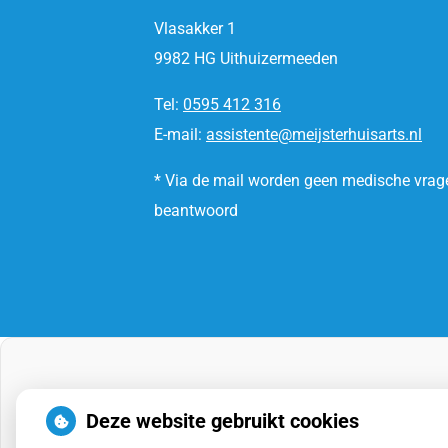
Vlasakker 1
9982 HG Uithuizermeeden
Tel:
0595 412 316
E-mail:
assistente@meijsterhuisarts.nl
* Via de mail worden geen medische vrag
beantwoord
Deze website gebruikt cookies