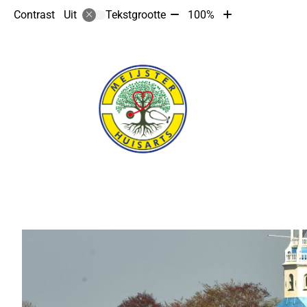
Tekst
Tekst
Contrast
Tekstgrootte
100%
Uit
verkleinen
vergroten
met
met
10%
10%
Hoofdmenu