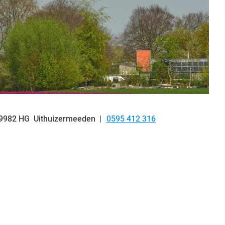
9982 HG
Uithuizermeeden
0595 412 316
Tel: