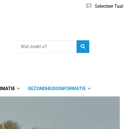
Selecteer Taal
Zoeken
RMATIE
GEZONDHEIDSINFORMATIE
Praktijkinformatie
Gezondheidsinform
submenu
submenu