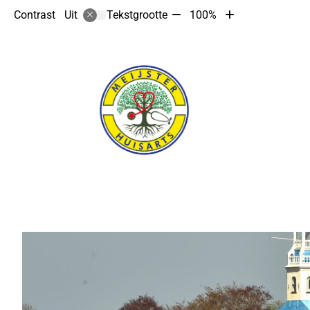
Tekst
Tekst
Contrast
Tekstgrootte
100%
Uit
verkleinen
vergroten
met
met
10%
10%
Hoofdmenu