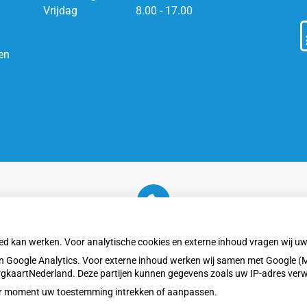
Vrijdag
8.00 - 17.00
en
U heeft geen toestemming gegeven voor
externe inhoud
die nodig is om dit te zien.
oed kan werken. Voor analytische cookies en externe inhoud vragen wij 
Cookie-instellingen wijzigen
 Google Analytics. Voor externe inhoud werken wij samen met Google (M
ZorgkaartNederland. Deze partijen kunnen gegevens zoals uw IP-adres ver
eder moment uw toestemming intrekken of aanpassen.