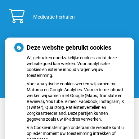
Medicatie herhalen
Deze website gebruikt cookies
Inschrijven
Wij gebruiken noodzakelijke cookies zodat deze
website goed kan werken. Voor analytische
cookies en externe inhoud vragen wij uw
toestemming.
Voor analytische cookies werken wij samen met
Matomo en Google Analytics. Voor externe inhoud
werken wij samen met Google (Maps, Translate en
Reviews), YouTube, Vimeo, Facebook, Instagram, X
(Twitter), Qualizorg, Patiëntenvertellen en
ZorgkaartNederland. Deze partijen kunnen
gegevens zoals uw IP-adres verwerken.
U heeft geen toestemming gegeven voor
Via Cookie-instellingen onderaan de website kunt u
externe inhoud
die nodig is om dit te zien.
op ieder moment uw toestemming intrekken of