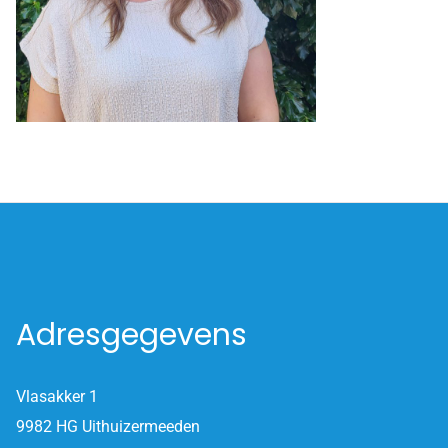
Adresgegevens
Vlasakker 1
9982 HG Uithuizermeeden