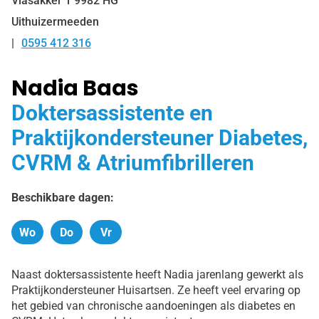
Vlasakker
1
9982 HG
Uithuizermeeden
0595 412 316
Tel:
Nadia Baas
Doktersassistente en
Praktijkondersteuner Diabetes,
CVRM & Atriumfibrilleren
Beschikbare dagen:
Wo
Do
Vr
Woensdag
Donderdag
Vrijdag
Naast doktersassistente heeft Nadia jarenlang gewerkt als
Praktijkondersteuner Huisartsen. Ze heeft veel ervaring op
het gebied van chronische aandoeningen als diabetes en