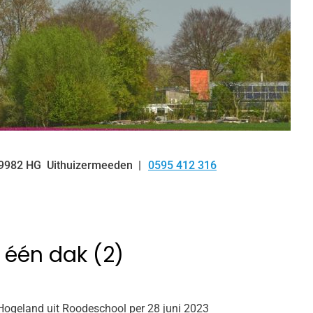
9982 HG
Uithuizermeeden
0595 412 316
Tel:
 één dak (2)
t Hogeland uit Roodeschool per 28 juni 2023