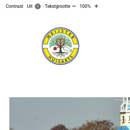
Tekst
Tekst
Contrast
Tekstgrootte
100%
Uit
verkleinen
vergroten
met
met
10%
10%
Hoofdmenu