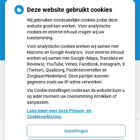
Deze website gebruikt cookies
Inschrijven
Wij gebruiken noodzakelijke cookies zodat deze
website goed kan werken. Voor analytische
cookies en externe inhoud vragen wij uw
toestemming.
Voor analytische cookies werken wij samen met
Matomo en Google Analytics. Voor externe inhoud
werken wij samen met Google (Maps, Translate en
Reviews), YouTube, Vimeo, Facebook, Instagram, X
(Twitter), Qualizorg, Patiëntenvertellen en
ZorgkaartNederland. Deze partijen kunnen
gegevens zoals uw IP-adres verwerken.
U heeft geen toestemming gegeven voor
Via Cookie-instellingen onderaan de website kunt u
externe inhoud
die nodig is om dit te zien.
op ieder moment uw toestemming intrekken of
aanpassen.
Cookie-instellingen wijzigen
Lees meer over onze Privacy- en
Cookieverklaring.
Instellingen